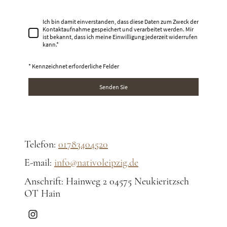
Ich bin damit einverstanden, dass diese Daten zum Zweck der
Kontaktaufnahme gespeichert und verarbeitet werden. Mir
ist bekannt, dass ich meine Einwilligung jederzeit widerrufen
kann.
*
* Kennzeichnet erforderliche Felder
Senden Sie
Telefon:
01783404520
E-mail:
info@nativoleipzig.de
Anschrift: Hainweg 2 04575 Neukieritzsch
OT Hain